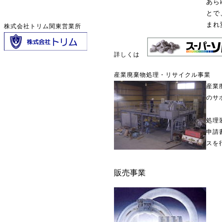
あら
とで
まれ
株式会社トリム関東営業所
詳しくは
産業廃棄物処理・リサイクル事業
産業
のサ
処理
申請
スを
販売事業