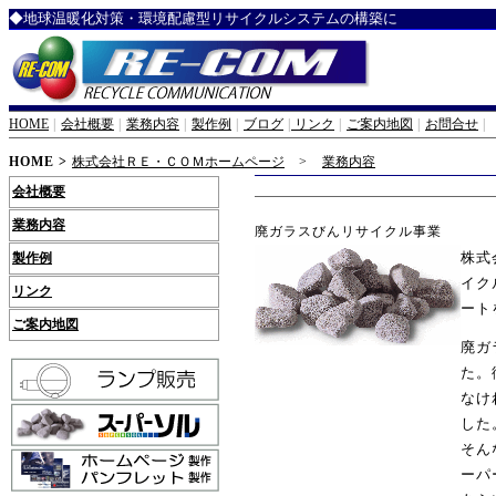
◆地球温暖化対策・環境配慮型リサイクルシステムの構築に
HOME
|
会社概要
|
業務内容
|
製作例
|
ブログ
|
リンク
|
ご案内地図
|
お問合せ
|
HOME >
株式会社ＲＥ・ＣＯＭホームページ
>
業務内容
会社概要
業務内容
廃ガラスびんリサイクル事業
株式
製作例
イク
リンク
ート
ご案内地図
廃ガ
た。
なけ
した
そん
ーパ